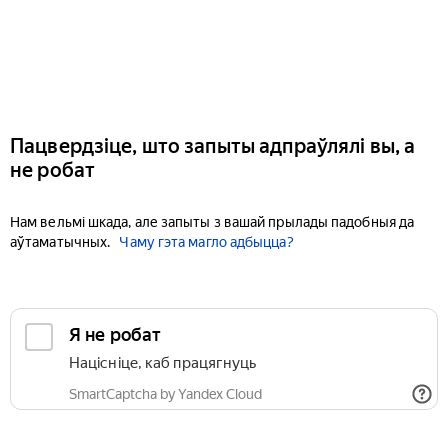
Пацвердзіце, што запыты адпраўлялі вы, а
не робат
Нам вельмі шкада, але запыты з вашай прылады падобныя да
аўтаматычных.
Чаму гэта магло адбыцца?
Я не робат
Націсніце, каб працягнуць
SmartCaptcha by Yandex Cloud