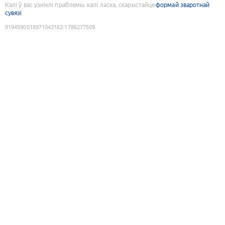
Калі ў вас узніклі праблемы, калі ласка, скарыстайце
формай зваротнай
сувязі
9194590018971043162
:
1786277509