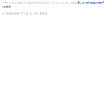
Калі ў вас узніклі праблемы, калі ласка, скарыстайце
формай зваротнай
сувязі
9186698930317702615
:
1786159923