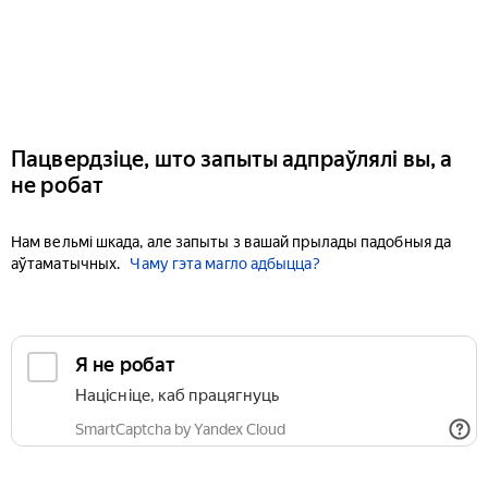
Пацвердзіце, што запыты адпраўлялі вы, а
не робат
Нам вельмі шкада, але запыты з вашай прылады падобныя да
аўтаматычных.
Чаму гэта магло адбыцца?
Я не робат
Націсніце, каб працягнуць
SmartCaptcha by Yandex Cloud