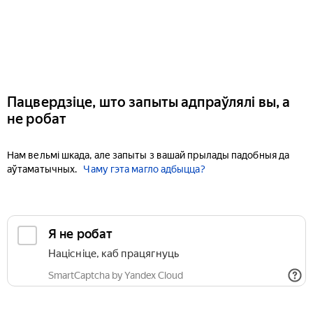
Пацвердзіце, што запыты адпраўлялі вы, а
не робат
Нам вельмі шкада, але запыты з вашай прылады падобныя да
аўтаматычных.
Чаму гэта магло адбыцца?
Я не робат
Націсніце, каб працягнуць
SmartCaptcha by Yandex Cloud