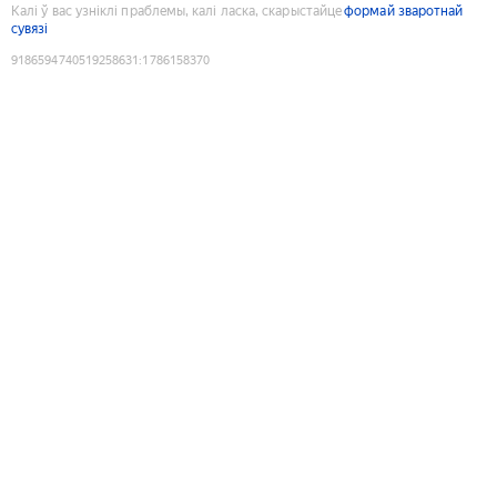
Калі ў вас узніклі праблемы, калі ласка, скарыстайце
формай зваротнай
сувязі
9186594740519258631
:
1786158370