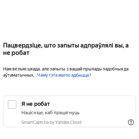
Пацвердзіце, што запыты адпраўлялі вы, а
не робат
Нам вельмі шкада, але запыты з вашай прылады падобныя да
аўтаматычных.
Чаму гэта магло адбыцца?
Я не робат
Націсніце, каб працягнуць
SmartCaptcha by Yandex Cloud