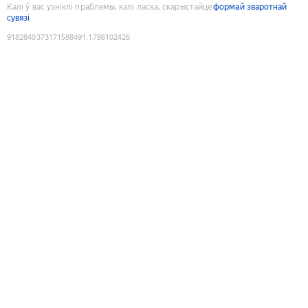
Калі ў вас узніклі праблемы, калі ласка, скарыстайце
формай зваротнай
сувязі
9182840373171588491
:
1786102426