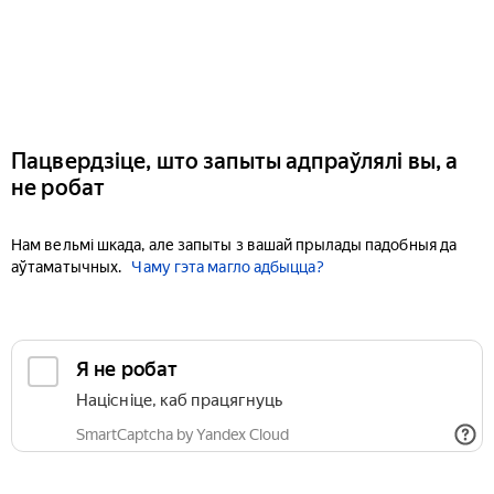
Пацвердзіце, што запыты адпраўлялі вы, а
не робат
Нам вельмі шкада, але запыты з вашай прылады падобныя да
аўтаматычных.
Чаму гэта магло адбыцца?
Я не робат
Націсніце, каб працягнуць
SmartCaptcha by Yandex Cloud