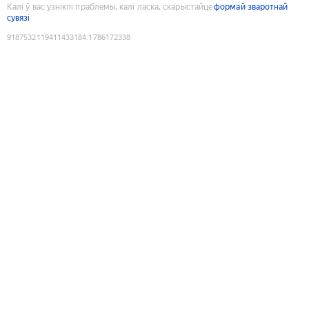
Калі ў вас узніклі праблемы, калі ласка, скарыстайце
формай зваротнай
сувязі
9187532119411433184
:
1786172338