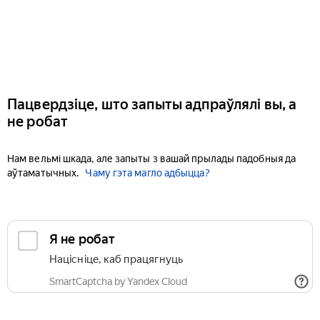
Пацвердзіце, што запыты адпраўлялі вы, а
не робат
Нам вельмі шкада, але запыты з вашай прылады падобныя да
аўтаматычных.
Чаму гэта магло адбыцца?
Я не робат
Націсніце, каб працягнуць
SmartCaptcha by Yandex Cloud