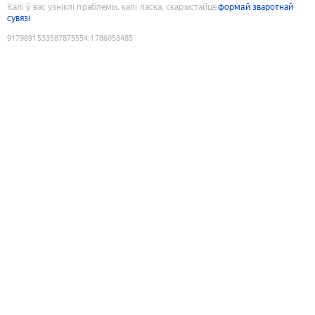
Калі ў вас узніклі праблемы, калі ласка, скарыстайце
формай зваротнай
сувязі
9179891533587875554
:
1786058485