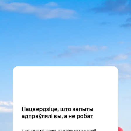
Пацвердзіце, што запыты
адпраўлялі вы, а не робат