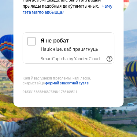
Нам вельмі шкада, але запыты з вашай
прылады падобныя да аўтаматычных.
Чаму
гэта магло адбыцца?
Я не робат
Націсніце, каб працягнуць
SmartCaptcha by Yandex Cloud
Калі ў вас узніклі праблемы, калі ласка,
скарыстайце
формай зваротнай сувязі
9183315865846827398
:
1786109511