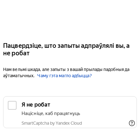
Пацвердзіце, што запыты адпраўлялі вы, а
не робат
Нам вельмі шкада, але запыты з вашай прылады падобныя да
аўтаматычных.
Чаму гэта магло адбыцца?
Я не робат
Націсніце, каб працягнуць
SmartCaptcha by Yandex Cloud