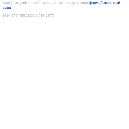
Калі ў вас узніклі праблемы, калі ласка, скарыстайце
формай зваротнай
сувязі
9184407417558033021
:
1786125777