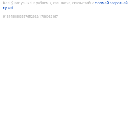
Калі ў вас узніклі праблемы, калі ласка, скарыстайце
формай зваротнай
сувязі
9181480803557652662
:
1786082167