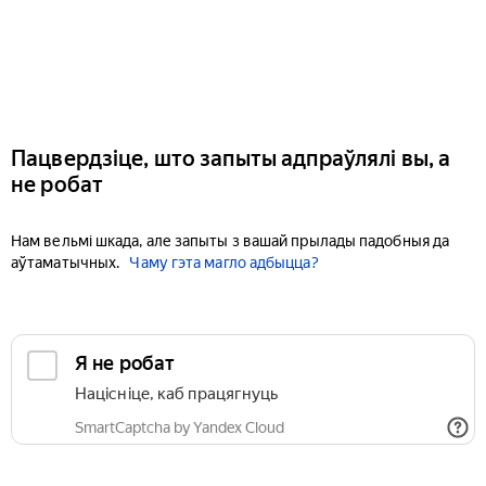
Пацвердзіце, што запыты адпраўлялі вы, а
не робат
Нам вельмі шкада, але запыты з вашай прылады падобныя да
аўтаматычных.
Чаму гэта магло адбыцца?
Я не робат
Націсніце, каб працягнуць
SmartCaptcha by Yandex Cloud