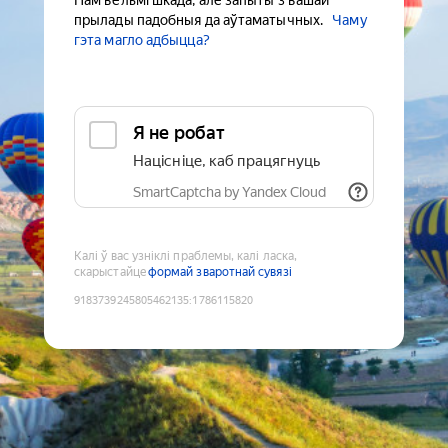
Нам вельмі шкада, але запыты з вашай
прылады падобныя да аўтаматычных.
Чаму
гэта магло адбыцца?
Я не робат
Націсніце, каб працягнуць
SmartCaptcha by Yandex Cloud
Калі ў вас узніклі праблемы, калі ласка,
скарыстайце
формай зваротнай сувязі
9183739245805462135
:
1786115820