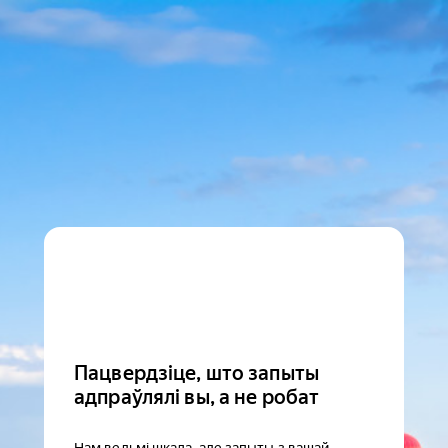
Пацвердзіце, што запыты
адпраўлялі вы, а не робат