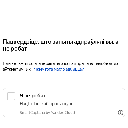
Пацвердзіце, што запыты адпраўлялі вы, а
не робат
Нам вельмі шкада, але запыты з вашай прылады падобныя да
аўтаматычных.
Чаму гэта магло адбыцца?
Я не робат
Націсніце, каб працягнуць
SmartCaptcha by Yandex Cloud