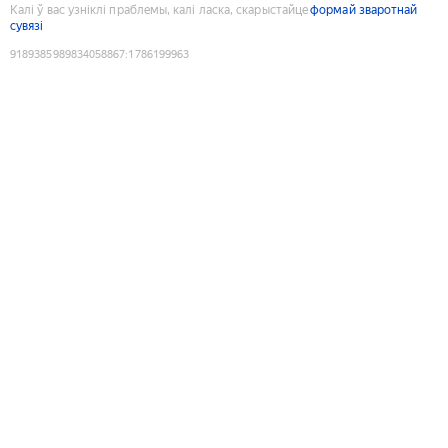
Калі ў вас узніклі праблемы, калі ласка, скарыстайце
формай зваротнай
сувязі
9189385989834058867
:
1786199963