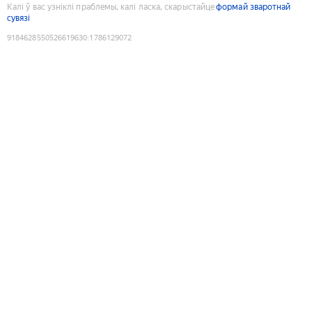
Калі ў вас узніклі праблемы, калі ласка, скарыстайце
формай зваротнай
сувязі
9184628550526619630
:
1786129072