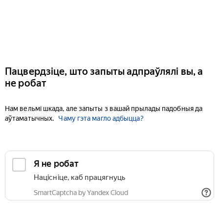
Пацвердзіце, што запыты адпраўлялі вы, а
не робат
Нам вельмі шкада, але запыты з вашай прылады падобныя да
аўтаматычных.
Чаму гэта магло адбыцца?
Я не робат
Націсніце, каб працягнуць
SmartCaptcha by Yandex Cloud