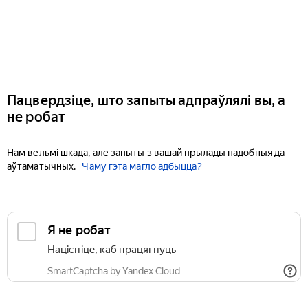
Пацвердзіце, што запыты адпраўлялі вы, а
не робат
Нам вельмі шкада, але запыты з вашай прылады падобныя да
аўтаматычных.
Чаму гэта магло адбыцца?
Я не робат
Націсніце, каб працягнуць
SmartCaptcha by Yandex Cloud