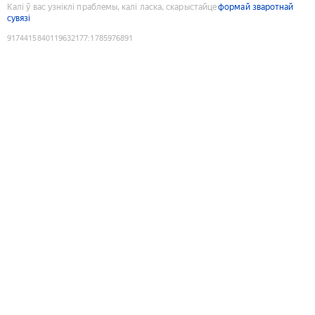
Калі ў вас узніклі праблемы, калі ласка, скарыстайце
формай зваротнай
сувязі
9174415840119632177
:
1785976891