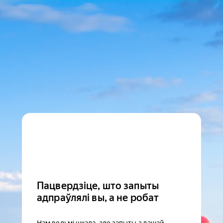
Пацвердзіце, што запыты
адпраўлялі вы, а не робат