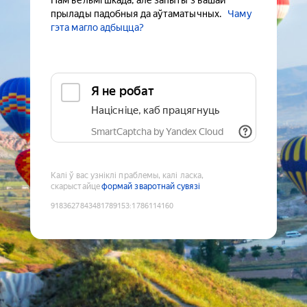
Нам вельмі шкада, але запыты з вашай
прылады падобныя да аўтаматычных.
Чаму
гэта магло адбыцца?
Я не робат
Націсніце, каб працягнуць
SmartCaptcha by Yandex Cloud
Калі ў вас узніклі праблемы, калі ласка,
скарыстайце
формай зваротнай сувязі
9183627843481789153
:
1786114160