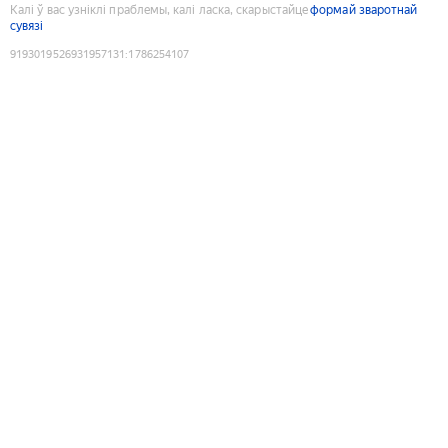
Калі ў вас узніклі праблемы, калі ласка, скарыстайце
формай зваротнай
сувязі
9193019526931957131
:
1786254107