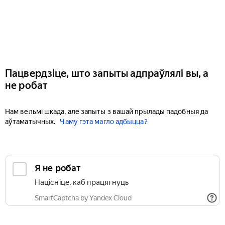
Пацвердзіце, што запыты адпраўлялі вы, а
не робат
Нам вельмі шкада, але запыты з вашай прылады падобныя да
аўтаматычных.
Чаму гэта магло адбыцца?
Я не робат
Націсніце, каб працягнуць
SmartCaptcha by Yandex Cloud