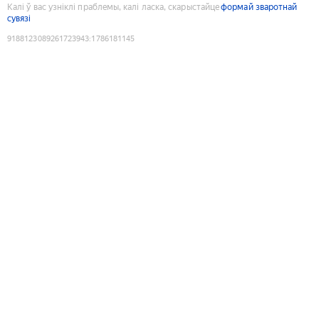
Калі ў вас узніклі праблемы, калі ласка, скарыстайце
формай зваротнай
сувязі
9188123089261723943
:
1786181145