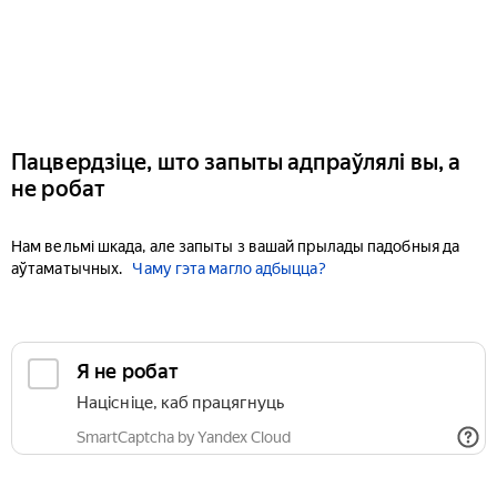
Пацвердзіце, што запыты адпраўлялі вы, а
не робат
Нам вельмі шкада, але запыты з вашай прылады падобныя да
аўтаматычных.
Чаму гэта магло адбыцца?
Я не робат
Націсніце, каб працягнуць
SmartCaptcha by Yandex Cloud