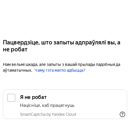
Пацвердзіце, што запыты адпраўлялі вы, а
не робат
Нам вельмі шкада, але запыты з вашай прылады падобныя да
аўтаматычных.
Чаму гэта магло адбыцца?
Я не робат
Націсніце, каб працягнуць
SmartCaptcha by Yandex Cloud