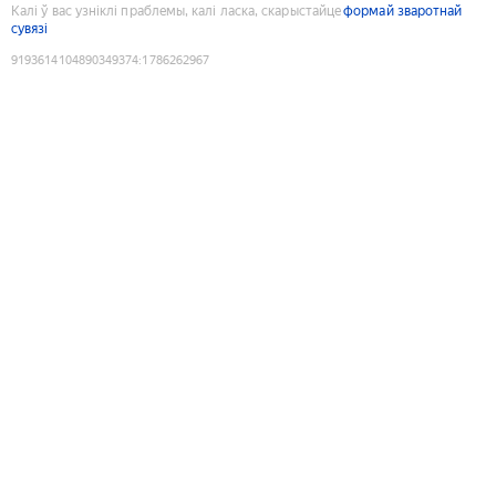
Калі ў вас узніклі праблемы, калі ласка, скарыстайце
формай зваротнай
сувязі
9193614104890349374
:
1786262967