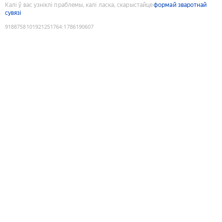
Калі ў вас узніклі праблемы, калі ласка, скарыстайце
формай зваротнай
сувязі
9188758101921251764
:
1786190607