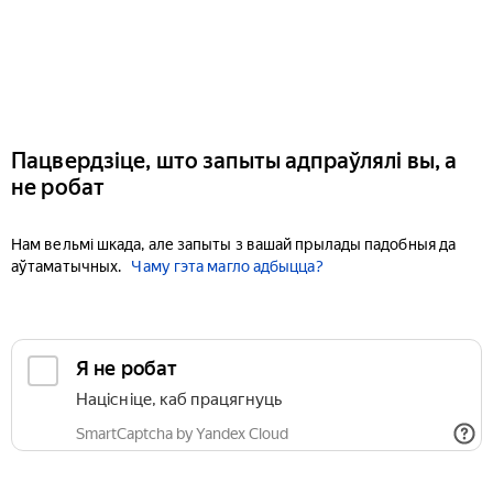
Пацвердзіце, што запыты адпраўлялі вы, а
не робат
Нам вельмі шкада, але запыты з вашай прылады падобныя да
аўтаматычных.
Чаму гэта магло адбыцца?
Я не робат
Націсніце, каб працягнуць
SmartCaptcha by Yandex Cloud