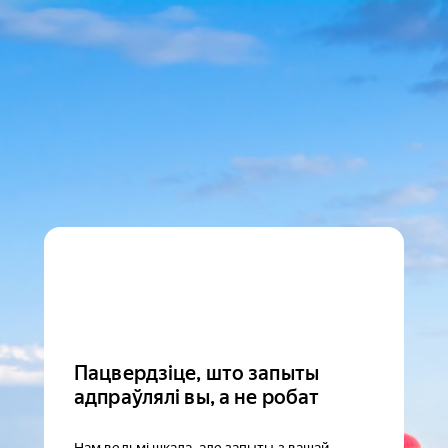
Пацвердзіце, што запыты
адпраўлялі вы, а не робат