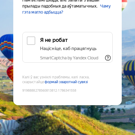
Нам вельмі шкада, але запыты з вашай
прылады падобныя да аўтаматычных.
Чаму
гэта магло адбыцца?
Я не робат
Націсніце, каб працягнуць
SmartCaptcha by Yandex Cloud
Калі ў вас узніклі праблемы, калі ласка,
скарыстайце
формай зваротнай сувязі
9198888278560813812
:
1786341558