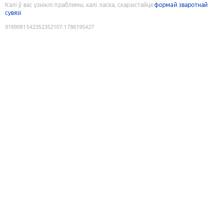
Калі ў вас узніклі праблемы, калі ласка, скарыстайце
формай зваротнай
сувязі
9189081542352352107
:
1786195427