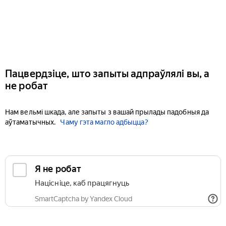
Пацвердзіце, што запыты адпраўлялі вы, а
не робат
Нам вельмі шкада, але запыты з вашай прылады падобныя да
аўтаматычных.
Чаму гэта магло адбыцца?
Я не робат
Націсніце, каб працягнуць
SmartCaptcha by Yandex Cloud