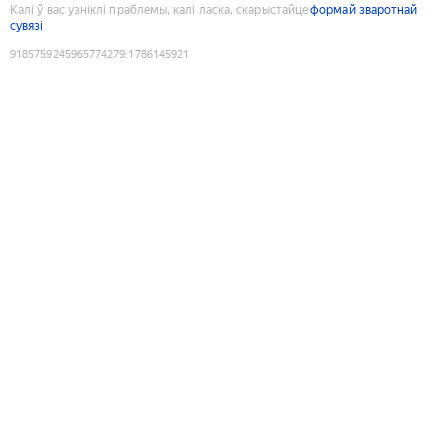
Калі ў вас узніклі праблемы, калі ласка, скарыстайце
формай зваротнай
сувязі
9185759245965774279
:
1786145921