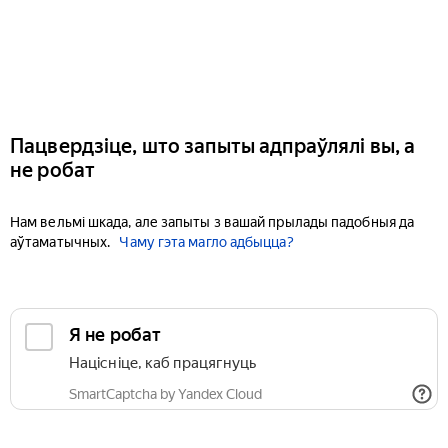
Пацвердзіце, што запыты адпраўлялі вы, а
не робат
Нам вельмі шкада, але запыты з вашай прылады падобныя да
аўтаматычных.
Чаму гэта магло адбыцца?
Я не робат
Націсніце, каб працягнуць
SmartCaptcha by Yandex Cloud