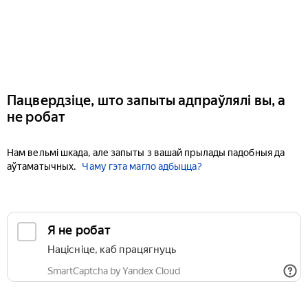
Пацвердзіце, што запыты адпраўлялі вы, а
не робат
Нам вельмі шкада, але запыты з вашай прылады падобныя да
аўтаматычных.
Чаму гэта магло адбыцца?
Я не робат
Націсніце, каб працягнуць
SmartCaptcha by Yandex Cloud