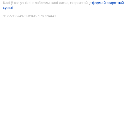
Калі ў вас узніклі праблемы, калі ласка, скарыстайце
формай зваротнай
сувязі
9175593674973589415
:
1785994442