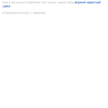
Калі ў вас узніклі праблемы, калі ласка, скарыстайце
формай зваротнай
сувязі
9176356047101813557
:
1786005802