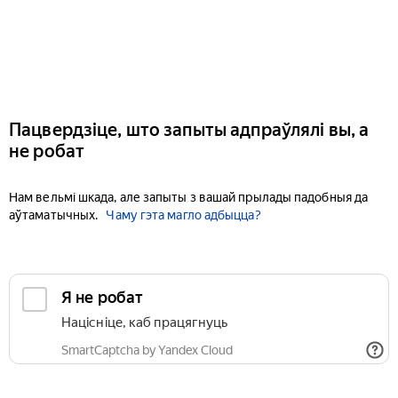
Пацвердзіце, што запыты адпраўлялі вы, а
не робат
Нам вельмі шкада, але запыты з вашай прылады падобныя да
аўтаматычных.
Чаму гэта магло адбыцца?
Я не робат
Націсніце, каб працягнуць
SmartCaptcha by Yandex Cloud