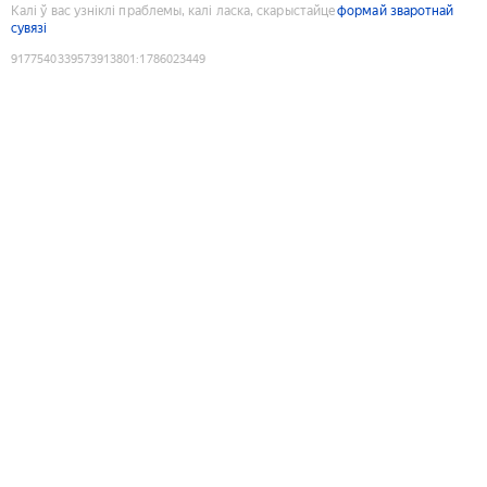
Калі ў вас узніклі праблемы, калі ласка, скарыстайце
формай зваротнай
сувязі
9177540339573913801
:
1786023449