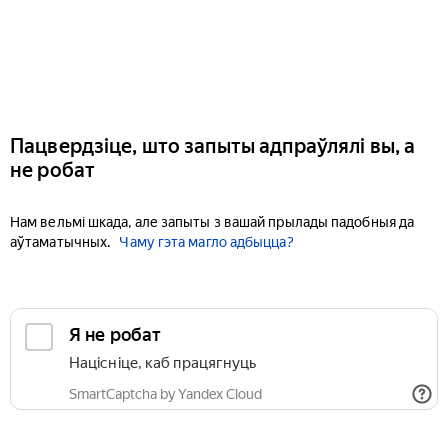
Пацвердзіце, што запыты адпраўлялі вы, а
не робат
Нам вельмі шкада, але запыты з вашай прылады падобныя да
аўтаматычных.
Чаму гэта магло адбыцца?
Я не робат
Націсніце, каб працягнуць
SmartCaptcha by Yandex Cloud