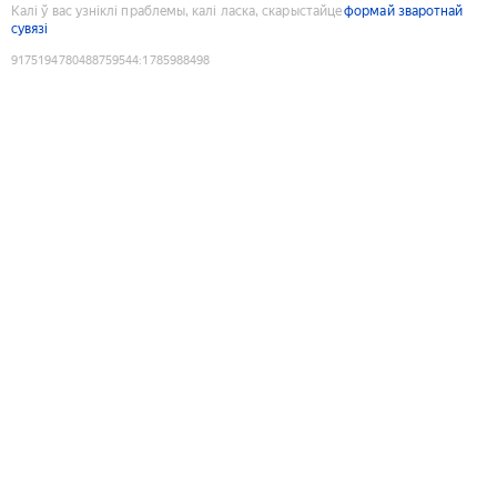
Калі ў вас узніклі праблемы, калі ласка, скарыстайце
формай зваротнай
сувязі
9175194780488759544
:
1785988498