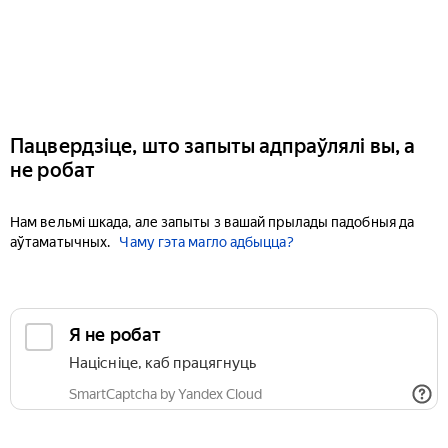
Пацвердзіце, што запыты адпраўлялі вы, а
не робат
Нам вельмі шкада, але запыты з вашай прылады падобныя да
аўтаматычных.
Чаму гэта магло адбыцца?
Я не робат
Націсніце, каб працягнуць
SmartCaptcha by Yandex Cloud