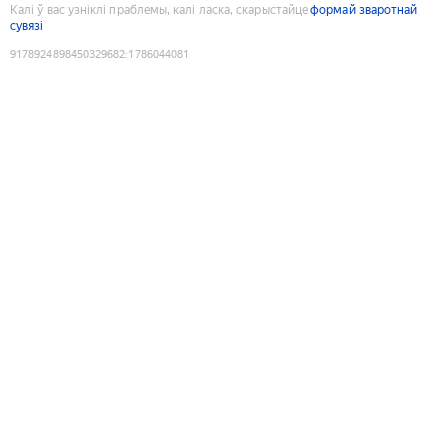
Калі ў вас узніклі праблемы, калі ласка, скарыстайце
формай зваротнай
сувязі
9178924898450329682
:
1786044081