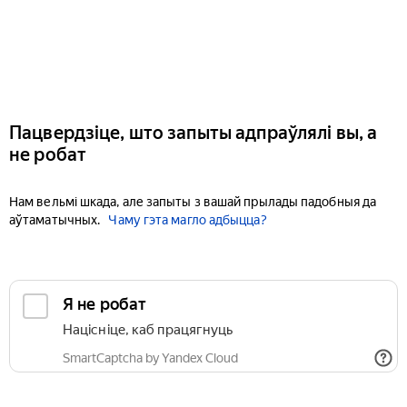
Пацвердзіце, што запыты адпраўлялі вы, а
не робат
Нам вельмі шкада, але запыты з вашай прылады падобныя да
аўтаматычных.
Чаму гэта магло адбыцца?
Я не робат
Націсніце, каб працягнуць
SmartCaptcha by Yandex Cloud