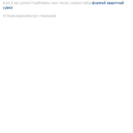
Калі ў вас узніклі праблемы, калі ласка, скарыстайце
формай зваротнай
сувязі
9176266496632894180
:
1786004468