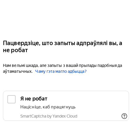
Пацвердзіце, што запыты адпраўлялі вы, а
не робат
Нам вельмі шкада, але запыты з вашай прылады падобныя да
аўтаматычных.
Чаму гэта магло адбыцца?
Я не робат
Націсніце, каб працягнуць
SmartCaptcha by Yandex Cloud