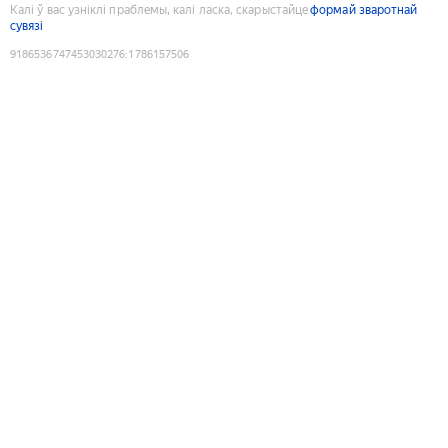
Калі ў вас узніклі праблемы, калі ласка, скарыстайце
формай зваротнай
сувязі
9186536747453030276
:
1786157506