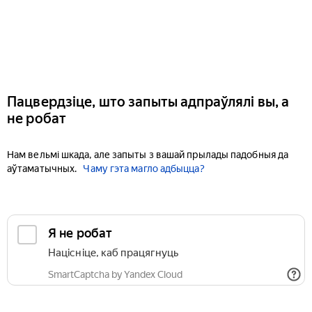
Пацвердзіце, што запыты адпраўлялі вы, а
не робат
Нам вельмі шкада, але запыты з вашай прылады падобныя да
аўтаматычных.
Чаму гэта магло адбыцца?
Я не робат
Націсніце, каб працягнуць
SmartCaptcha by Yandex Cloud