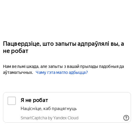
Пацвердзіце, што запыты адпраўлялі вы, а
не робат
Нам вельмі шкада, але запыты з вашай прылады падобныя да
аўтаматычных.
Чаму гэта магло адбыцца?
Я не робат
Націсніце, каб працягнуць
SmartCaptcha by Yandex Cloud