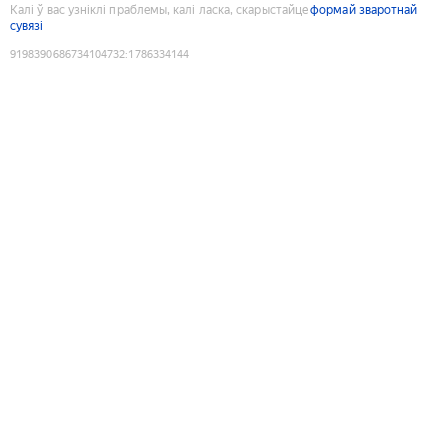
Калі ў вас узніклі праблемы, калі ласка, скарыстайце
формай зваротнай
сувязі
9198390686734104732
:
1786334144