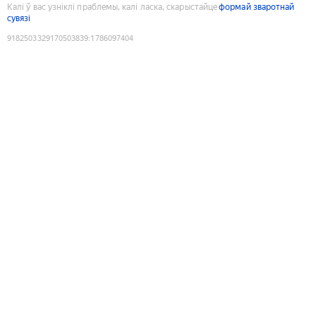
Калі ў вас узніклі праблемы, калі ласка, скарыстайце
формай зваротнай
сувязі
9182503329170503839
:
1786097404