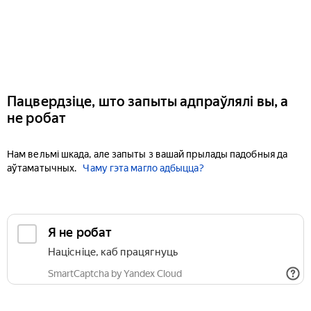
Пацвердзіце, што запыты адпраўлялі вы, а
не робат
Нам вельмі шкада, але запыты з вашай прылады падобныя да
аўтаматычных.
Чаму гэта магло адбыцца?
Я не робат
Націсніце, каб працягнуць
SmartCaptcha by Yandex Cloud