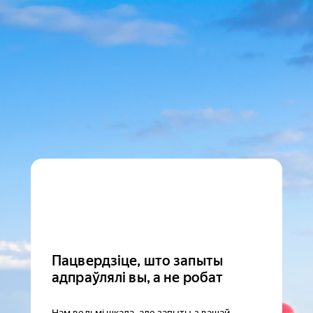
Пацвердзіце, што запыты
адпраўлялі вы, а не робат