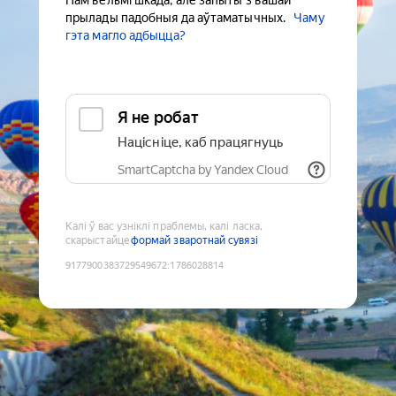
Нам вельмі шкада, але запыты з вашай
прылады падобныя да аўтаматычных.
Чаму
гэта магло адбыцца?
Я не робат
Націсніце, каб працягнуць
SmartCaptcha by Yandex Cloud
Калі ў вас узніклі праблемы, калі ласка,
скарыстайце
формай зваротнай сувязі
9177900383729549672
:
1786028814