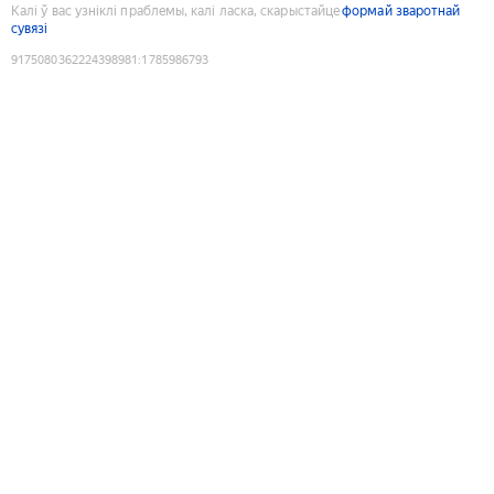
Калі ў вас узніклі праблемы, калі ласка, скарыстайце
формай зваротнай
сувязі
9175080362224398981
:
1785986793