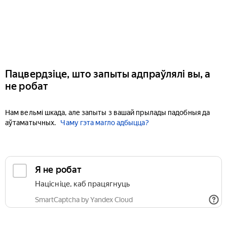
Пацвердзіце, што запыты адпраўлялі вы, а
не робат
Нам вельмі шкада, але запыты з вашай прылады падобныя да
аўтаматычных.
Чаму гэта магло адбыцца?
Я не робат
Націсніце, каб працягнуць
SmartCaptcha by Yandex Cloud