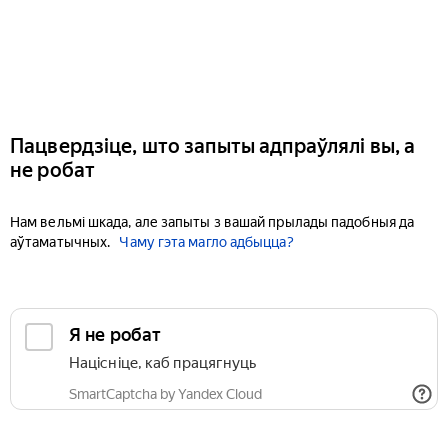
Пацвердзіце, што запыты адпраўлялі вы, а
не робат
Нам вельмі шкада, але запыты з вашай прылады падобныя да
аўтаматычных.
Чаму гэта магло адбыцца?
Я не робат
Націсніце, каб працягнуць
SmartCaptcha by Yandex Cloud