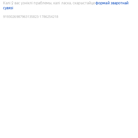
Калі ў вас узніклі праблемы, калі ласка, скарыстайце
формай зваротнай
сувязі
9193026987963135823
:
1786254218