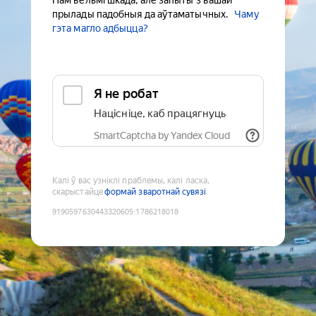
Нам вельмі шкада, але запыты з вашай
прылады падобныя да аўтаматычных.
Чаму
гэта магло адбыцца?
Я не робат
Націсніце, каб працягнуць
SmartCaptcha by Yandex Cloud
Калі ў вас узніклі праблемы, калі ласка,
скарыстайце
формай зваротнай сувязі
9190597630443320605
:
1786218018