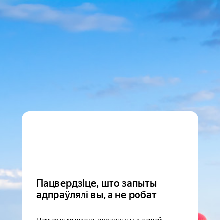
Пацвердзіце, што запыты
адпраўлялі вы, а не робат