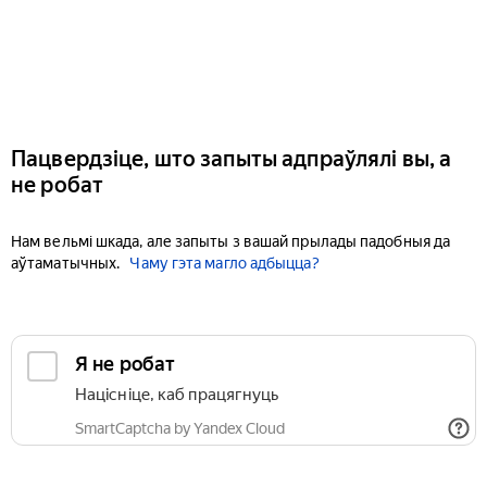
Пацвердзіце, што запыты адпраўлялі вы, а
не робат
Нам вельмі шкада, але запыты з вашай прылады падобныя да
аўтаматычных.
Чаму гэта магло адбыцца?
Я не робат
Націсніце, каб працягнуць
SmartCaptcha by Yandex Cloud