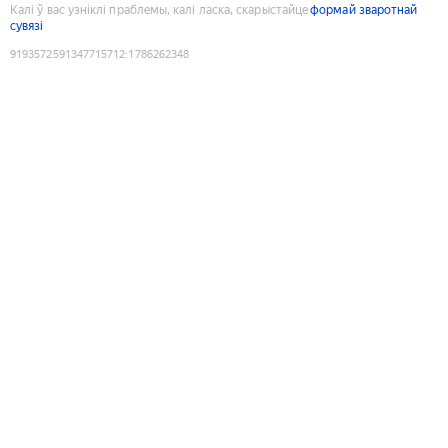
Калі ў вас узніклі праблемы, калі ласка, скарыстайце
формай зваротнай
сувязі
9193572591347715712
:
1786262348