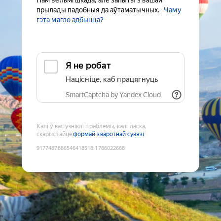
Нам вельмі шкада, але запыты з вашай
прылады падобныя да аўтаматычных.
Чаму
гэта магло адбыцца?
Я не робат
Націсніце, каб працягнуць
SmartCaptcha by Yandex Cloud
Калі ў вас узніклі праблемы, калі ласка,
скарыстайце
формай зваротнай сувязі
9177487886546418518
:
1786022668