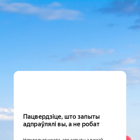
Пацвердзіце, што запыты
адпраўлялі вы, а не робат