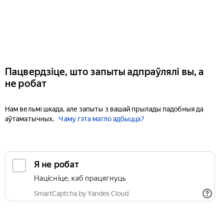
Пацвердзіце, што запыты адпраўлялі вы, а
не робат
Нам вельмі шкада, але запыты з вашай прылады падобныя да
аўтаматычных.
Чаму гэта магло адбыцца?
Я не робат
Націсніце, каб працягнуць
SmartCaptcha by Yandex Cloud