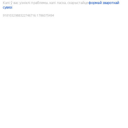
Калі ў вас узніклі праблемы, калі ласка, скарыстайце
формай зваротнай
сувязі
9181032988322746716
:
1786075494