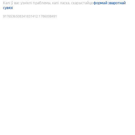
Калі ў вас узніклі праблемы, калі ласка, скарыстайце
формай зваротнай
сувязі
9176536508341831412
:
1786008491