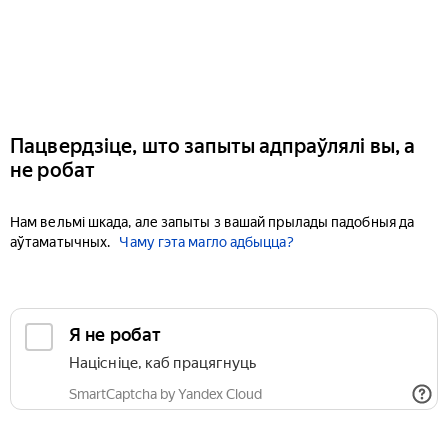
Пацвердзіце, што запыты адпраўлялі вы, а
не робат
Нам вельмі шкада, але запыты з вашай прылады падобныя да
аўтаматычных.
Чаму гэта магло адбыцца?
Я не робат
Націсніце, каб працягнуць
SmartCaptcha by Yandex Cloud