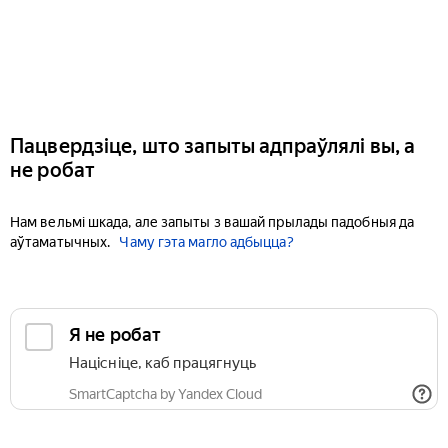
Пацвердзіце, што запыты адпраўлялі вы, а
не робат
Нам вельмі шкада, але запыты з вашай прылады падобныя да
аўтаматычных.
Чаму гэта магло адбыцца?
Я не робат
Націсніце, каб працягнуць
SmartCaptcha by Yandex Cloud