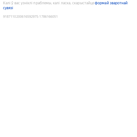
Калі ў вас узніклі праблемы, калі ласка, скарыстайце
формай зваротнай
сувязі
9187110200616592975
:
1786166051