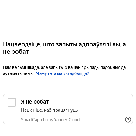
Пацвердзіце, што запыты адпраўлялі вы, а
не робат
Нам вельмі шкада, але запыты з вашай прылады падобныя да
аўтаматычных.
Чаму гэта магло адбыцца?
Я не робат
Націсніце, каб працягнуць
SmartCaptcha by Yandex Cloud