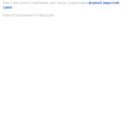
Калі ў вас узніклі праблемы, калі ласка, скарыстайце
формай зваротнай
сувязі
9184375754254499314
:
1786125305