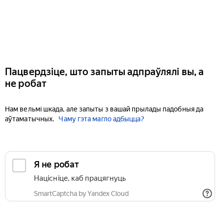
Пацвердзіце, што запыты адпраўлялі вы, а
не робат
Нам вельмі шкада, але запыты з вашай прылады падобныя да
аўтаматычных.
Чаму гэта магло адбыцца?
Я не робат
Націсніце, каб працягнуць
SmartCaptcha by Yandex Cloud