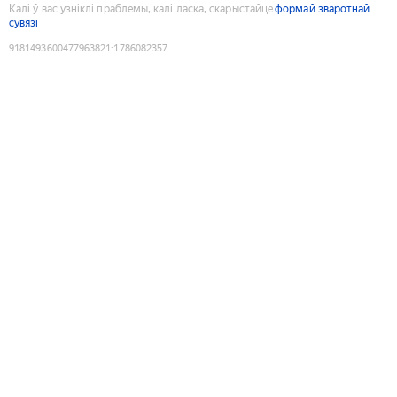
Калі ў вас узніклі праблемы, калі ласка, скарыстайце
формай зваротнай
сувязі
9181493600477963821
:
1786082357