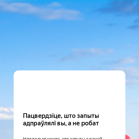
Пацвердзіце, што запыты
адпраўлялі вы, а не робат