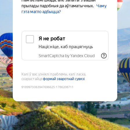
Нам вельмі шкада, але запыты з вашай
прылады падобныя да аўтаматычных.
Чаму
гэта магло адбыцца?
Я не робат
Націсніце, каб працягнуць
SmartCaptcha by Yandex Cloud
Калі ў вас узніклі праблемы, калі ласка,
скарыстайце
формай зваротнай сувязі
9189973063947696625
:
1786208711