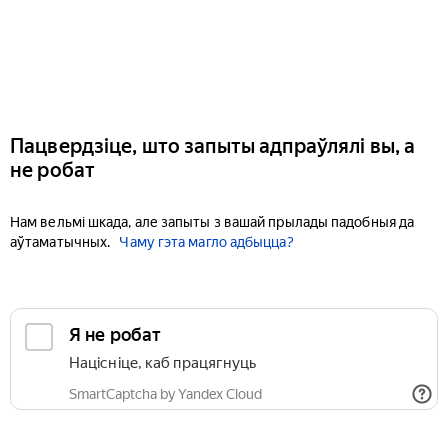
Пацвердзіце, што запыты адпраўлялі вы, а
не робат
Нам вельмі шкада, але запыты з вашай прылады падобныя да
аўтаматычных.
Чаму гэта магло адбыцца?
Я не робат
Націсніце, каб працягнуць
SmartCaptcha by Yandex Cloud