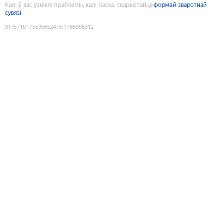
Калі ў вас узніклі праблемы, калі ласка, скарыстайце
формай зваротнай
сувязі
9175719175595652475
:
1785996312