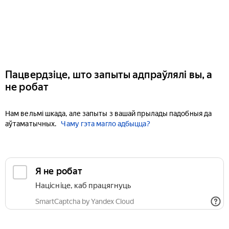
Пацвердзіце, што запыты адпраўлялі вы, а
не робат
Нам вельмі шкада, але запыты з вашай прылады падобныя да
аўтаматычных.
Чаму гэта магло адбыцца?
Я не робат
Націсніце, каб працягнуць
SmartCaptcha by Yandex Cloud