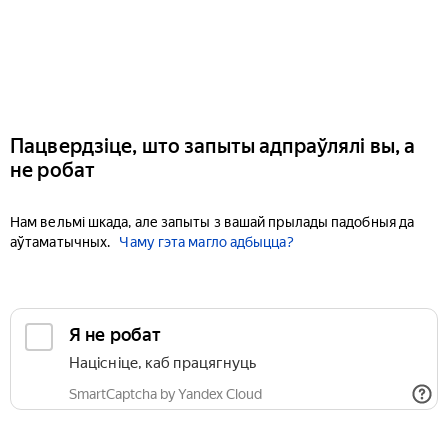
Пацвердзіце, што запыты адпраўлялі вы, а
не робат
Нам вельмі шкада, але запыты з вашай прылады падобныя да
аўтаматычных.
Чаму гэта магло адбыцца?
Я не робат
Націсніце, каб працягнуць
SmartCaptcha by Yandex Cloud