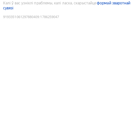
Калі ў вас узніклі праблемы, калі ласка, скарыстайце
формай зваротнай
сувязі
9193351061297880409
:
1786259047