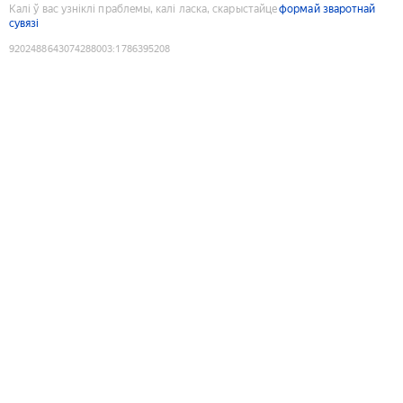
Калі ў вас узніклі праблемы, калі ласка, скарыстайце
формай зваротнай
сувязі
9202488643074288003
:
1786395208