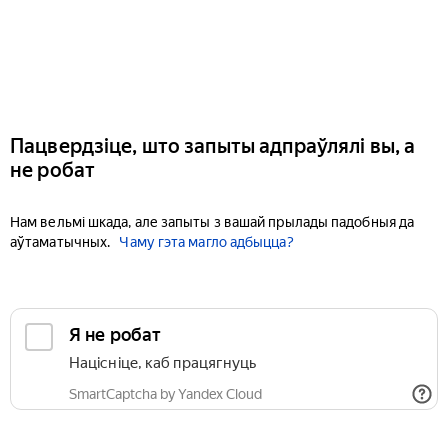
Пацвердзіце, што запыты адпраўлялі вы, а
не робат
Нам вельмі шкада, але запыты з вашай прылады падобныя да
аўтаматычных.
Чаму гэта магло адбыцца?
Я не робат
Націсніце, каб працягнуць
SmartCaptcha by Yandex Cloud