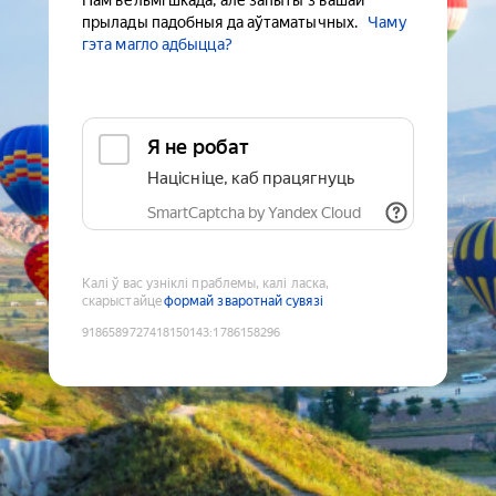
Нам вельмі шкада, але запыты з вашай
прылады падобныя да аўтаматычных.
Чаму
гэта магло адбыцца?
Я не робат
Націсніце, каб працягнуць
SmartCaptcha by Yandex Cloud
Калі ў вас узніклі праблемы, калі ласка,
скарыстайце
формай зваротнай сувязі
9186589727418150143
:
1786158296