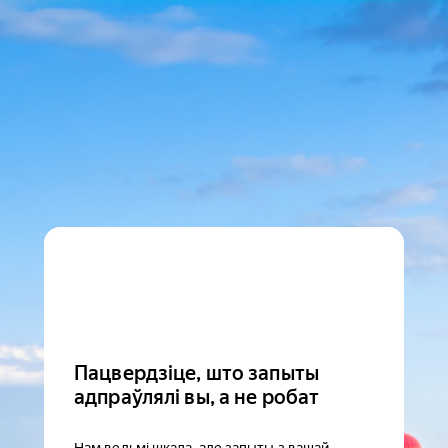
Пацвердзіце, што запыты
адпраўлялі вы, а не робат