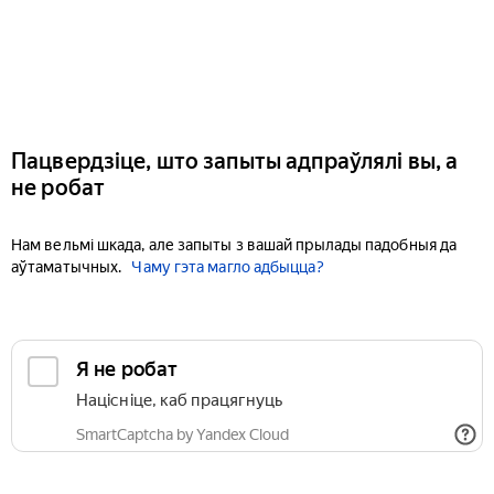
Пацвердзіце, што запыты адпраўлялі вы, а
не робат
Нам вельмі шкада, але запыты з вашай прылады падобныя да
аўтаматычных.
Чаму гэта магло адбыцца?
Я не робат
Націсніце, каб працягнуць
SmartCaptcha by Yandex Cloud