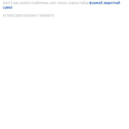
Калі ў вас узніклі праблемы, калі ласка, скарыстайце
формай зваротнай
сувязі
9176553288510635959
:
1786008741