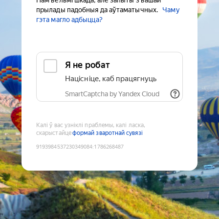
Нам вельмі шкада, але запыты з вашай
прылады падобныя да аўтаматычных.
Чаму
гэта магло адбыцца?
Я не робат
Націсніце, каб працягнуць
SmartCaptcha by Yandex Cloud
Калі ў вас узніклі праблемы, калі ласка,
скарыстайце
формай зваротнай сувязі
9193984537230349084
:
1786268487