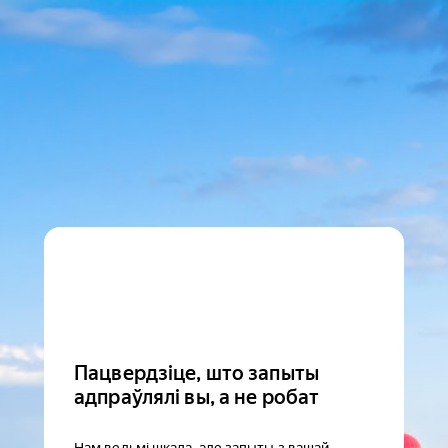
Пацвердзіце, што запыты
адпраўлялі вы, а не робат