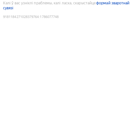
Калі ў вас узніклі праблемы, калі ласка, скарыстайце
формай зваротнай
сувязі
9181184271028379764
:
1786077748