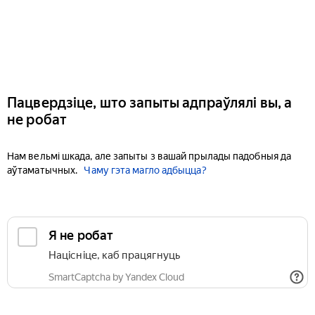
Пацвердзіце, што запыты адпраўлялі вы, а
не робат
Нам вельмі шкада, але запыты з вашай прылады падобныя да
аўтаматычных.
Чаму гэта магло адбыцца?
Я не робат
Націсніце, каб працягнуць
SmartCaptcha by Yandex Cloud